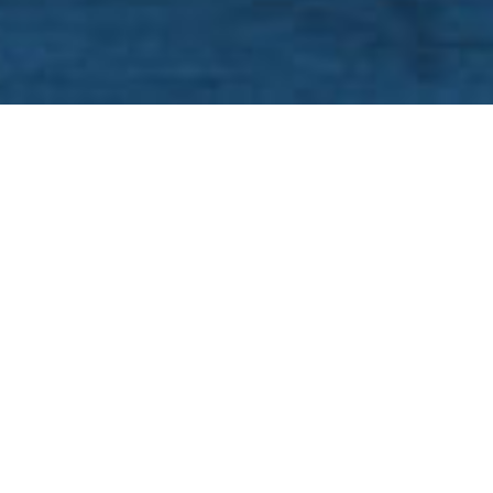
Cookie-instellingen
Deze website maakt gebruik van cookies om bezoekers een optimale
gebruikerservaring te bieden. Bepaalde inhoud van derden wordt
alleen weergegeven als "Inhoud van derden" is ingeschakeld.
Technisch noodzakelijk
Deze cookies zijn noodzakelijk voor de werking van de website,
bijvoorbeeld om deze te beschermen tegen aanvallen van hackers en
om te zorgen voor een uniforme uitstraling van de site, aangepast op de
vraag van bezoekers.
Ik ben Carla van der Zwaard, ben getrouwd en
Analytisch
heb twee volwassen jongens. Van 1986 tot
Deze cookies worden gebruikt om de gebruikerservaring verder te
optimaliseren. Dit omvat statistieken die door derden websitebeheerder
1996 ben ik werkzaam geweest in de
worden verstrekt en de weergave van gepersonaliseerde advertenties
schoonheidsverzorging in Amsterdam waar ik
door het volgen van de gebruikersactiviteit op verschillende websites.
pedicure- en schoonheidsbehandelingen
Inhoud van derden
gaf.
10 jaar lang gaf ik daar
Deze website kan inhoud of functies aanbieden die door derden op
ontspanningsmassages en Shiatsu